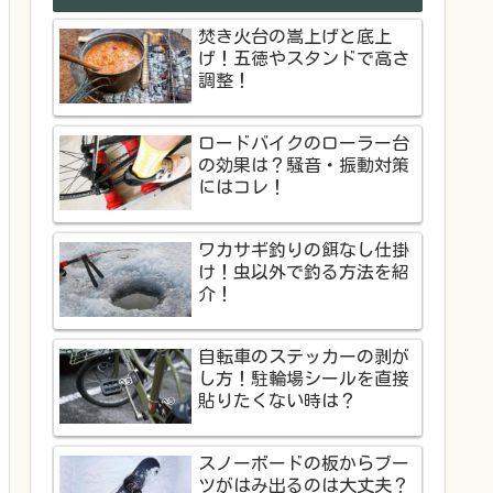
焚き火台の嵩上げと底上
げ！五徳やスタンドで高さ
調整！
ロードバイクのローラー台
の効果は？騒音・振動対策
にはコレ！
ワカサギ釣りの餌なし仕掛
け！虫以外で釣る方法を紹
介！
自転車のステッカーの剥が
し方！駐輪場シールを直接
貼りたくない時は？
スノーボードの板からブー
ツがはみ出るのは大丈夫？