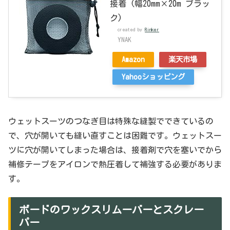
接着 (幅20mm×20m ブラッ
ク)
created by
Rinker
YNAK
Amazon
楽天市場
Yahooショッピング
ウェットスーツのつなぎ目は特殊な縫製でできているの
で、穴が開いても縫い直すことは困難です。ウェットスー
ツに穴が開いてしまった場合は、接着剤で穴を塞いでから
補修テープをアイロンで熱圧着して補強する必要がありま
す。
ボードのワックスリムーバーとスクレー
パー