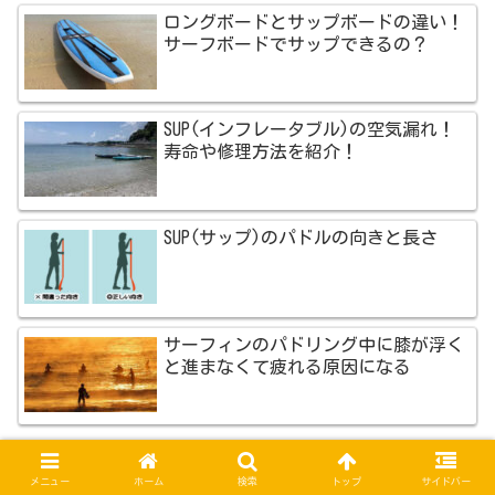
ロングボードとサップボードの違い！
サーフボードでサップできるの？
SUP(インフレータブル)の空気漏れ！
寿命や修理方法を紹介！
SUP(サップ)のパドルの向きと長さ
サーフィンのパドリング中に膝が浮く
と進まなくて疲れる原因になる
メニュー
ホーム
検索
トップ
サイドバー
新着記事